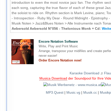
introduction to even the most novice jazz fan. The rhythm sec
each song, capturing the true flavor of each of these great Jaz
the soloist to ride on. Rhythm section is Mark Levine, piano;
- Introspection - Ruby My Dear - Round Midnight - Epistrophy -
Musik Noten > Jazz&Blues Noten > Alle Instrumente nach Tonart
Aebersold Aebersold N°056 - Thelonious Monk + Cd:
Weite
Encore Notation Software
Write, Play and Print Music
Arrange, transpose your midifiles and create perfe
never easier!
Order Encore Notation now!
Karaoke Download
♫
Flau
Musica Download
der Soundpool für Ihre Vid
MP3.Quest
|
Music.vg
|
Musik.cc
|
Musikp