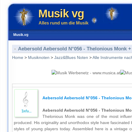
Musik vg
Alles rund um die Musik
Musik.vg
Aebersold Aebersold N°056 - Thelonious Monk +
Home
>
Musiknoten
>
Jazz&Blues Noten
>
Alle Instrumente nac
Aebersold Aebersold N°056 - Thelonious Mo
Aebersold Aebersold N°056 - Thelonious Mo
Thelonious Monk was one of the most influen
produced. His originality and unorthodox style have fascinated
styles of young players today. Assembled here is a vintage c