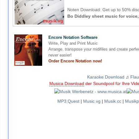
Noten Download:
Get up to 50% disc
Bo Diddley sheet music for voice,
Encore Notation Software
Write, Play and Print Music
Arrange, transpose your midifiles and create perfe
never easier!
Order Encore Notation now!
Karaoke Download
♫
Flau
Musica Download
der Soundpool für Ihre Vid
MP3.Quest
|
Music.vg
|
Musik.cc
|
Musikp