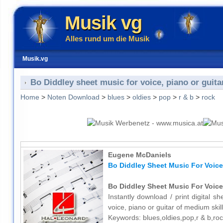
Musik vg
Alles rund um die Musik
Musik.vg
Bo Diddley sheet music for voice, piano or guita
Home
>
Noten Download
>
blues
>
oldies
>
pop
>
r & b
>
rock
Eugene McDaniels
Bo Diddley Sheet Music For Voice
Bo Diddley Sheet Music For Voice
Instantly download / print digital 
voice, piano or guitar of medium skill
Keywords: blues,oldies,pop,r & b,ro