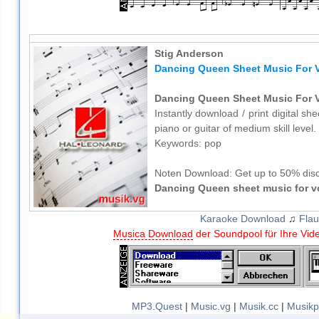
Stig Anderson
Dancing Queen Sheet Music For Vo
Dancing Queen Sheet Music For Vo
Instantly download / print digital s
piano or guitar of medium skill level.
Keywords: pop
Noten Download:
Get up to 50% disc
Dancing Queen sheet music for vo
Karaoke Download
♫
Flau
Musica Download
der Soundpool für Ihre Vid
MP3.Quest
|
Music.vg
|
Musik.cc
|
Musikp