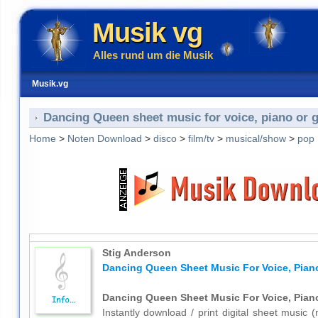
Musik vg
Alles rund um die Musik
Musik.vg
Dancing Queen sheet music for voice, piano or g
Home
>
Noten Download
>
disco
>
film/tv
>
musical/show
>
pop
Stig Anderson
Dancing Queen Sheet Music For Voice, Piano
Dancing Queen Sheet Music For Voice, Piano
Instantly download / print digital sheet music 