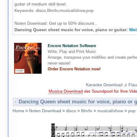
guitar of medium skill level.
Keywords: disco,film/tv,musical/show,pop
Noten Download:
Get up to 50% discount...
Dancing Queen sheet music for voice, piano or guitar:
Wei
Encore Notation Software
Write, Play and Print Music
Arrange, transpose your midifiles and create perfe
never easier!
Order Encore Notation now!
Karaoke Download
♫
Flau
Musica Download
der Soundpool für Ihre Vid
Dancing Queen sheet music for voice, piano or g
Home
>
Noten Download
>
disco
>
film/tv
>
musical/show
>
pop