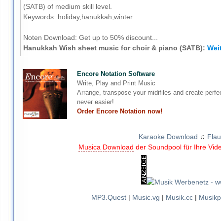
(SATB) of medium skill level.
Keywords: holiday,hanukkah,winter
Noten Download:
Get up to 50% discount...
Hanukkah Wish sheet music for choir & piano (SATB):
Weit
Encore Notation Software
Write, Play and Print Music
Arrange, transpose your midifiles and create perfe
never easier!
Order Encore Notation now!
Karaoke Download
♫
Flau
Musica Download
der Soundpool für Ihre Vid
MP3.Quest
|
Music.vg
|
Musik.cc
|
Musikp