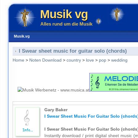
Musik vg
Alles rund um die Musik
Musik.vg
I Swear sheet music for guitar solo (chords)
Home
>
Noten Download
>
country
>
love
>
pop
>
wedding
Gary Baker
I Swear Sheet Music For Guitar Solo (chords
I Swear Sheet Music For Guitar Solo (chords
Instantly download / print digital sheet music (