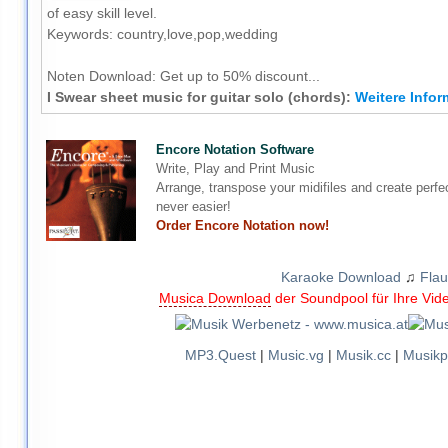
of easy skill level.
Keywords: country,love,pop,wedding
Noten Download:
Get up to 50% discount...
I Swear sheet music for guitar solo (chords):
Weitere Infor
Encore Notation Software
Write, Play and Print Music
Arrange, transpose your midifiles and create perfe
never easier!
Order Encore Notation now!
Karaoke Download
♫
Flau
Musica Download
der Soundpool für Ihre Vid
MP3.Quest
|
Music.vg
|
Musik.cc
|
Musikp