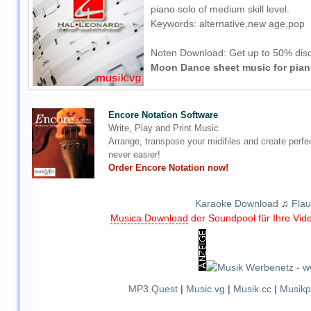
piano solo of medium skill level.
Keywords: alternative,new age,pop
Noten Download:
Get up to 50% disc
Moon Dance sheet music for pian
Encore Notation Software
Write, Play and Print Music
Arrange, transpose your midifiles and create perfe
never easier!
Order Encore Notation now!
Karaoke Download
♫
Flau
Musica Download
der Soundpool für Ihre Vid
MP3.Quest
|
Music.vg
|
Musik.cc
|
Musikp