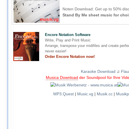
Noten Download:
Get up to 50% disc
Stand By Me sheet music for choi
Encore Notation Software
Write, Play and Print Music
Arrange, transpose your midifiles and create perfe
never easier!
Order Encore Notation now!
Karaoke Download
♫
Flau
Musica Download
der Soundpool für Ihre Vid
MP3.Quest
|
Music.vg
|
Musik.cc
|
Musikp