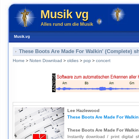
Musik vg
Alles rund um die Musik
Musik.vg
These Boots Are Made For Walkin' (Complete) sh
Home
>
Noten Download
>
oldies
>
pop
>
concert
Lee Hazlewood
These Boots Are Made For Walkin'
These Boots Are Made For Walkin'
Instantly download / print digita