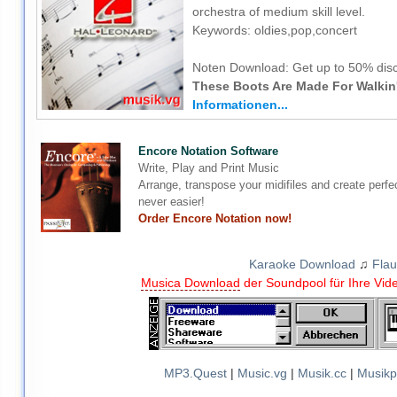
orchestra of medium skill level.
Keywords: oldies,pop,concert
Noten Download:
Get up to 50% disc
These Boots Are Made For Walkin'
Informationen...
Encore Notation Software
Write, Play and Print Music
Arrange, transpose your midifiles and create perfe
never easier!
Order Encore Notation now!
Karaoke Download
♫
Flau
Musica Download
der Soundpool für Ihre Vid
MP3.Quest
|
Music.vg
|
Musik.cc
|
Musikp