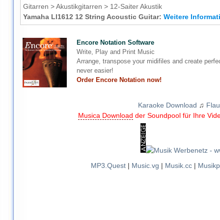
Gitarren > Akustikgitarren > 12-Saiter Akustik
Yamaha Ll1612 12 String Acoustic Guitar:
Weitere Informati
Encore Notation Software
Write, Play and Print Music
Arrange, transpose your midifiles and create perfe
never easier!
Order Encore Notation now!
Karaoke Download
♫
Flau
Musica Download
der Soundpool für Ihre Vid
MP3.Quest
|
Music.vg
|
Musik.cc
|
Musikp