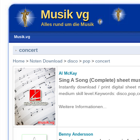
Musik vg
Alles rund um die Musik
Musik.vg
concert
Home
>
Noten Download
>
disco
>
pop
>
concert
Al McKay
Sing A Song (Complete) sheet mus
Instantly download / print digital shee
medium skill level.Keywords: disco,pop,c
Weitere Informationen...
Benny Andersson