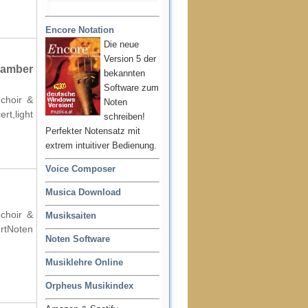
Encore Notation
Die neue
Version 5 der
hamber
bekannten
Software zum
 choir &
Noten
rt,light
schreiben!
Perfekter Notensatz mit
extrem intuitiver Bedienung.
Voice Composer
Musica Download
 choir &
Musiksaiten
ertNoten
Noten Software
Musiklehre Online
Orpheus Musikindex