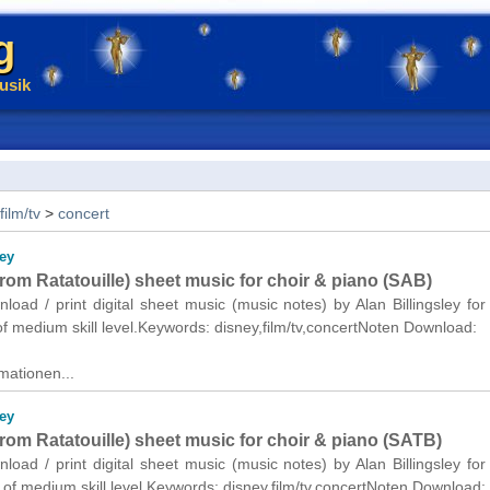
g
usik
film/tv
>
concert
ley
from Ratatouille) sheet music for choir & piano (SAB)
nload / print digital sheet music (music notes) by Alan Billingsley for
f medium skill level.Keywords: disney,film/tv,concertNoten Download:
mationen...
ley
from Ratatouille) sheet music for choir & piano (SATB)
nload / print digital sheet music (music notes) by Alan Billingsley for
of medium skill level.Keywords: disney,film/tv,concertNoten Download: