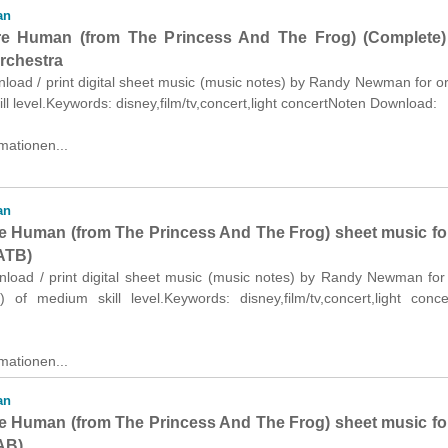
an
e Human (from The Princess And The Frog) (Complete)
orchestra
nload / print digital sheet music (music notes) by Randy Newman for o
ll level.Keywords: disney,film/tv,concert,light concertNoten Download:
mationen...
an
 Human (from The Princess And The Frog) sheet music for
ATB)
wnload / print digital sheet music (music notes) by Randy Newman for
 of medium skill level.Keywords: disney,film/tv,concert,light conc
mationen...
an
 Human (from The Princess And The Frog) sheet music for
AB)