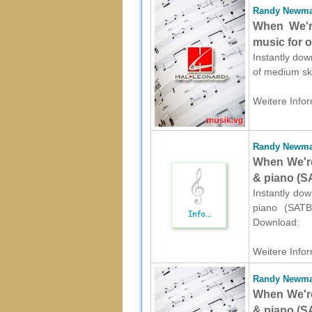
Randy Newm
When We'r
music for 
Instantly dow
of medium ski
Weitere Infor
Randy Newm
When We're
& piano (S
Instantly do
piano (SATB)
Download:
Weitere Infor
Randy Newm
When We're
& piano (S