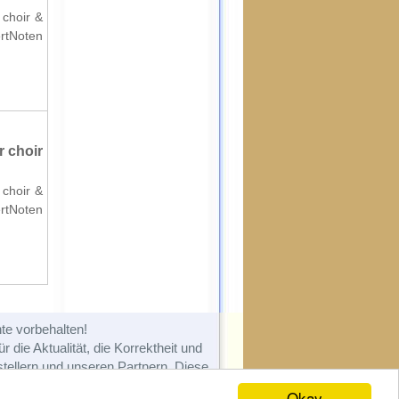
 choir &
ertNoten
 choir
 choir &
ertNoten
te vorbehalten!
 die Aktualität, die Korrektheit und
tellern und unseren Partnern. Diese
 oder entfernt werden.
Okay