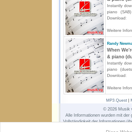
Instantly do
piano (SAB) 
Download:
Weitere Infor
Randy Newm
When We're
& piano (d
Instantly do
piano (duets
Download:
Weitere Infor
MP3.Quest
|
© 2026 Musik 
Alle Informationen wurden mit der g
Vollständigkeit der Informationen 
Informationen werden 
Diese Webse