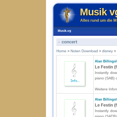
Musik v
Alles rund um die M
Musik.vg
concert
Home
>
Noten Download
>
disney
>
Alan Billings
Le Festin (
Instantly dow
piano (SAB) o
Weitere Infor
Alan Billings
Le Festin (
Instantly dow
piano (SATB) 