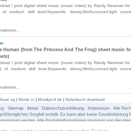
wnload / print digital sheet music (music notes) by Randy Newman for
of medium skill level.Keywords: disney,film/tv,concert,light conc
mationen...
an
 Human (from The Princess And The Frog) sheet music for
uets)
wnload / print digital sheet music (music notes) by Randy Newman for
) of medium skill level.Keywords: disney,film/tv,concert,light conc
mationen...
Music.vg
|
Musik.cc
|
Musikprof.de
|
Notenbuch download
vg ·
Sitemap
·
About
·
Datenschutzerklärung
·
Impressum
· Alle Rech
rößtmöglichen Sorgfalt erstellt. Es kann aber keine Gewährleistung für
übernommen werden. Alle Produktinformationen stammen von den Hers
so, wie sie sind zur Verfügung gestellt und können jederzeit geändert
ite verwendet nur technisch notwendige Cookies.