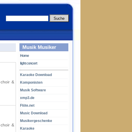
Musik Musiker
Home
light concert
Karaoke Download
 choir &
Komponisten
Musik Software
xmp3.de
Flöte.net
Music Download
Musikergeschenke
 choir &
Karaoke