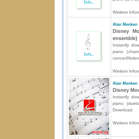
Weitere Infor
Alan Menken
Disney Mo
ensemble)
Instantly do
piano (chamb
concertNote
Weitere Infor
Alan Menken
Disney Mov
Instantly do
piano (duets
Download:
Weitere Infor