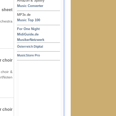
Amazon & Spotify
Music Converter
 sheet
MP3x.de
Music Top 100
rchestra
For One Night
MidiGuide.de
MusikerNetzwerk
Österreich Digital
MusicStore Pro
 choir
 choir &
ertNoten
 choir