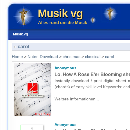
Musik vg
Alles rund um die Musik
Musik.vg
carol
Home
>
Noten Download
>
christmas
>
classical
>
carol
Anonymous
Lo, How A Rose E'er Blooming shee
Instantly download / print digital shee
(chords) of easy skill level.Keywords: c
Weitere Informationen...
Anonymous