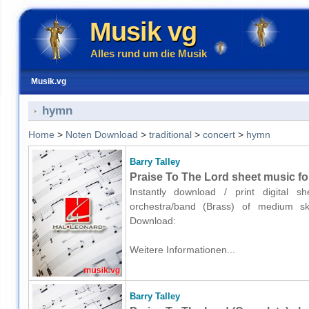
Musik vg
Alles rund um die Musik
Musik.vg
hymn
Home
>
Noten Download
>
traditional
>
concert
>
hymn
Barry Talley
Praise To The Lord sheet music fo
Instantly download / print digital 
orchestra/band (Brass) of medium skil
Download:
Weitere Informationen...
Barry Talley