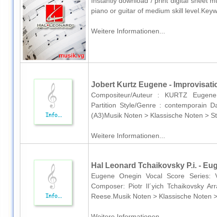
Instantly download / print digital sheet
piano or guitar of medium skill level.Ke
Weitere Informationen...
Jobert Kurtz Eugene - Improvisati
Compositeur/Auteur : KURTZ Eugene D
Partition Style/Genre : contemporain 
(A3)Musik Noten > Klassische Noten > St
Weitere Informationen...
Hal Leonard Tchaikovsky P.i. - Eu
Eugene Onegin Vocal Score Series: V
Composer: Piotr Il´yich Tchaikovsky Ar
Reese.Musik Noten > Klassische Noten >
Weitere Informationen...