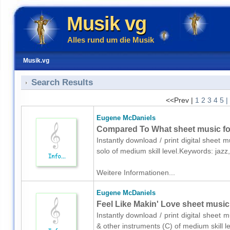
Musik vg
Alles rund um die Musik
Musik.vg
Search Results
<<Prev |
1
2
3
4
5
|
Eugene McDaniels
Compared To What sheet music fo
Instantly download / print digital sheet
solo of medium skill level.Keywords: jazz
Weitere Informationen...
Eugene McDaniels
Feel Like Makin' Love sheet music 
Instantly download / print digital sheet
& other instruments (C) of medium skill