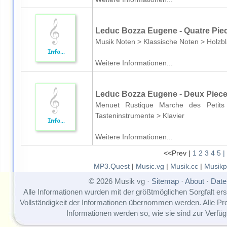
Leduc Bozza Eugene - Quatre Piec
Musik Noten > Klassische Noten > Holzbl
Weitere Informationen...
Leduc Bozza Eugene - Deux Pieces
Menuet Rustique Marche des Petits
Tasteninstrumente > Klavier
Weitere Informationen...
<<Prev |
1
2
3
4
5
|
MP3.Quest
|
Music.vg
|
Musik.cc
|
Musikp
© 2026 Musik vg ·
Sitemap
·
About
·
Date
Alle Informationen wurden mit der größtmöglichen Sorgfalt erst
Vollständigkeit der Informationen übernommen werden. Alle P
Informationen werden so, wie sie sind zur Verfüg