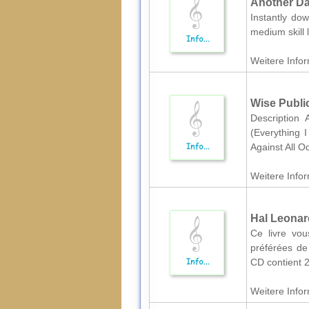
Another Da
Instantly dow
medium skill
Weitere Infor
Wise Public
Description 
(Everything 
Against All O
Weitere Infor
Hal Leonar
Ce livre vou
préférées de
CD contient 
Weitere Infor