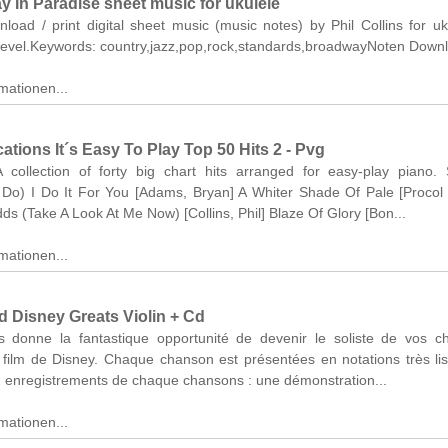
y In Paradise sheet music for ukulele
nload / print digital sheet music (music notes) by Phil Collins for uk
 level.Keywords: country,jazz,pop,rock,standards,broadwayNoten Down
mationen...
ations It´s Easy To Play Top 50 Hits 2 - Pvg
A collection of forty big chart hits arranged for easy-play piano. 
I Do) I Do It For You [Adams, Bryan] A Whiter Shade Of Pale [Proco
dds (Take A Look At Me Now) [Collins, Phil] Blaze Of Glory [Bon...
mationen...
d Disney Greats Violin + Cd
s donne la fantastique opportunité de devenir le soliste de vos c
 film de Disney. Chaque chanson est présentées en notations très lis
2 enregistrements de chaque chansons : une démonstration...
mationen...