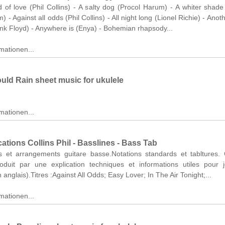
 of love (Phil Collins) - A salty dog (Procol Harum) - A whiter shade
 - Against all odds (Phil Collins) - All night long (Lionel Richie) - Anot
Pink Floyd) - Anywhere is (Enya) - Bohemian rhapsody...
mationen...
ould Rain sheet music for ukulele
mationen...
ations Collins Phil - Basslines - Bass Tab
ns et arrangements guitare basse.Notations standards et tabltures
ntoduit par une explication techniques et informations utiles pour 
anglais).Titres :Against All Odds; Easy Lover; In The Air Tonight;...
mationen...