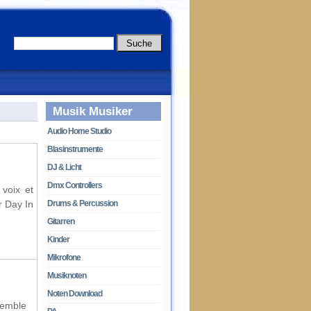
Musik Musiker
Audio Home Studio
Blasinstrumente
DJ & Licht
Dmx Controllers
 voix et
r Day In
Drums & Percussion
Gitarren
Kinder
Mikrofone
Musiknoten
Noten Download
semble