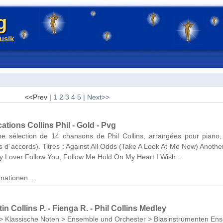
g
usik
<<Prev |
1
2
3
4
5
| Next>>
ations Collins Phil - Gold - Pvg
e sélection de 14 chansons de Phil Collins, arrangées pour piano,
les d´accords). Titres : Against All Odds (Take A Look At Me Now) Anothe
y Lover Follow You, Follow Me Hold On My Heart I Wish...
mationen...
in Collins P. - Fienga R. - Phil Collins Medley
> Klassische Noten > Ensemble und Orchester > Blasinstrumenten En