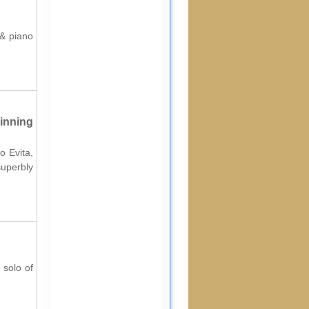
 & piano
inning
o Evita,
superbly
 solo of