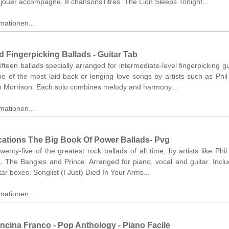
 jouer accompagné. 8 chansonsTitres :The Lion Sleeps Tonight...
mationen...
 Fingerpicking Ballads - Guitar Tab
ifteen ballads specially arranged for intermediate-level fingerpicking gui
e of the most laid-back or longing love songs by artists such as Phil 
n Morrison. Each solo combines melody and harmony...
mationen...
cations The Big Book Of Power Ballads- Pvg
wenty-five of the greatest rock ballads of all time, by artists like Phil 
 The Bangles and Prince. Arranged for piano, vocal and guitar. Includ
tar boxes. Songlist (I Just) Died In Your Arms...
mationen...
ncina Franco - Pop Anthology - Piano Facile