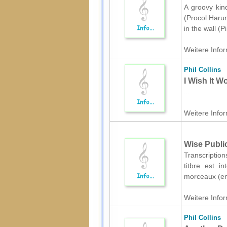
A groovy kind
(Procol Harum)
in the wall (
Weitere Infor
Phil Collins
I Wish It W
...
Weitere Infor
Wise Public
Transcriptio
titbre est i
morceaux (en 
Weitere Infor
Phil Collins