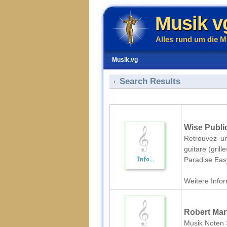
Musik v
Alles rund um die M
Musik.vg
Search Results
Wise Public
Retrouvez un
guitare (gril
Paradise Eas
Weitere Infor
Robert Mart
Musik Noten 