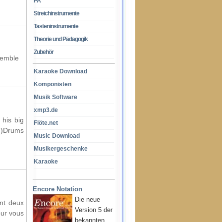
PA
Streichinstrumente
Tasteninstrumente
Theorie und Pädagogik
Zubehör
semble
Karaoke Download
Komponisten
Musik Software
xmp3.de
 his big
Flöte.net
m)Drums
Music Download
Musikergeschenke
Karaoke
Encore Notation
Die neue
ant deux
Version 5 der
our vous
bekannten