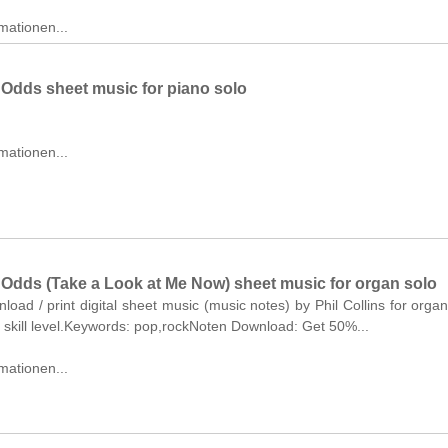
mationen...
 Odds sheet music for piano solo
mationen...
l Odds (Take a Look at Me Now) sheet music for organ solo
nload / print digital sheet music (music notes) by Phil Collins for organ
skill level.Keywords: pop,rockNoten Download: Get 50%...
mationen...