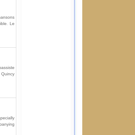
hansons
ible. Le
assiste
, Quincy
pecially
mpanying