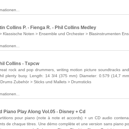
mationen...
in Collins P. - Fienga R. - Phil Collins Medley
> Klassische Noten > Ensemble und Orchester > Blasinstrumenten En
mationen...
il Collins - Txpcw
reat rock and pop drummers, writing motion picture soundtracks and
hil plenty busy. Length: 14 3/4 (375 mm) Diameter: 0.579 (14,7 m
 Drums Zubehör > Sticks und Mallets > Drumsticks
mationen...
d Piano Play Along Vol.05 - Disney + Cd
artitions pour piano (note à note et accords) + un CD audio conten
nts de chaque titres. Une démo complète et une version sans piano p