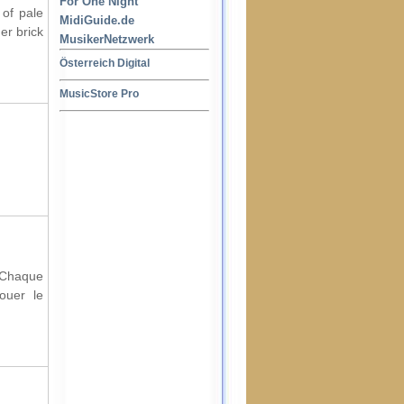
For One Night
 of pale
MidiGuide.de
her brick
MusikerNetzwerk
Österreich Digital
MusicStore Pro
. Chaque
jouer le