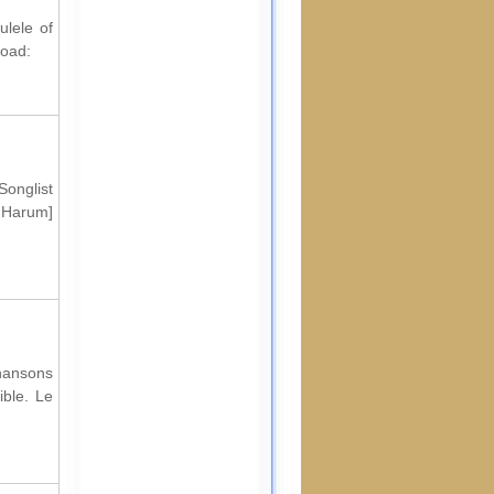
ulele of
load:
Songlist
l Harum]
hansons
ible. Le