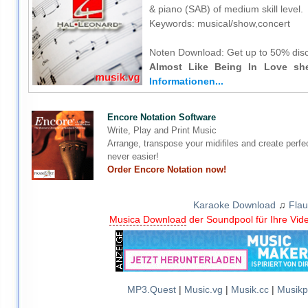
& piano (SAB) of medium skill level.
Keywords: musical/show,concert
Noten Download:
Get up to 50% disc
Almost Like Being In Love sh
Informationen...
Encore Notation Software
Write, Play and Print Music
Arrange, transpose your midifiles and create perfe
never easier!
Order Encore Notation now!
Karaoke Download
♫
Flau
Musica Download
der Soundpool für Ihre Vid
MP3.Quest
|
Music.vg
|
Musik.cc
|
Musikp