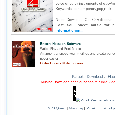
voice or other instruments of easy/me
Keywords: contemporary,pop,rock
Noten Download:
Get 50% discount..
Lost Soul sheet music for p
Informationen...
Encore Notation Software
Write, Play and Print Music
Arrange, transpose your midifiles and create perfe
never easier!
Order Encore Notation now!
Karaoke Download
♫
Flau
Musica Download
der Soundpool für Ihre Vid
MP3.Quest
|
Music.vg
|
Musik.cc
|
Musikp