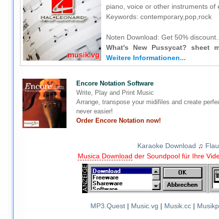
piano, voice or other instruments of 
Keywords: contemporary,pop,rock
Noten Download:
Get 50% discount..
What's New Pussycat? sheet mu
Weitere Informationen...
Encore Notation Software
Write, Play and Print Music
Arrange, transpose your midifiles and create perfe
never easier!
Order Encore Notation now!
Karaoke Download
♫
Flau
Musica Download
der Soundpool für Ihre Vid
MP3.Quest
|
Music.vg
|
Musik.cc
|
Musikp