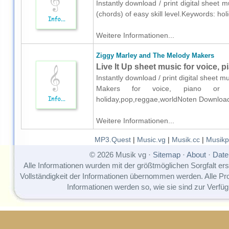
Instantly download / print digital sheet 
(chords) of easy skill level.Keywords: h
Weitere Informationen...
Ziggy Marley and The Melody Makers
Live It Up sheet music for voice, p
Instantly download / print digital sheet
Makers for voice, piano or gu
holiday,pop,reggae,worldNoten Downloa
Weitere Informationen...
MP3.Quest
|
Music.vg
|
Musik.cc
|
Musikp
© 2026 Musik vg ·
Sitemap
·
About
·
Date
Alle Informationen wurden mit der größtmöglichen Sorgfalt erst
Vollständigkeit der Informationen übernommen werden. Alle P
Informationen werden so, wie sie sind zur Verfüg