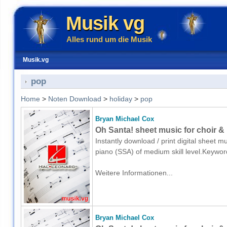
Musik vg
Alles rund um die Musik
Musik.vg
pop
Home
>
Noten Download
>
holiday
>
pop
Bryan Michael Cox
Oh Santa! sheet music for choir &
Instantly download / print digital sheet 
piano (SSA) of medium skill level.Keywo
Weitere Informationen...
Bryan Michael Cox