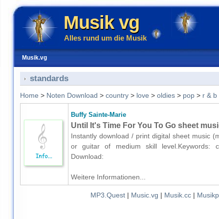
Musik vg
Alles rund um die Musik
Musik.vg
standards
Home
>
Noten Download
>
country
>
love
>
oldies
>
pop
>
r & b
Buffy Sainte-Marie
Until It's Time For You To Go sheet music
Instantly download / print digital sheet music (
or guitar of medium skill level.Keywords: co
Download:
Weitere Informationen...
MP3.Quest
|
Music.vg
|
Musik.cc
|
Musikp