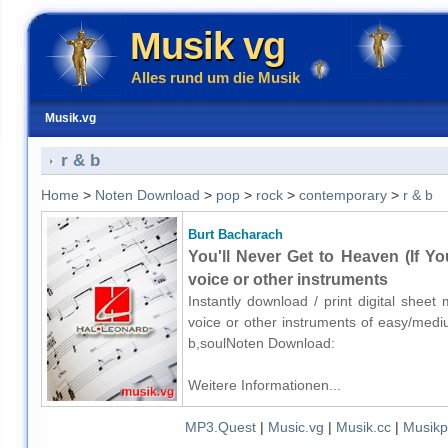
Musik vg
Alles rund um die Musik
Musik.vg
r & b
Home
>
Noten Download
>
pop
>
rock
>
contemporary
>
r & b
Burt Bacharach
You'll Never Get to Heaven (If Y
voice or other instruments
Instantly download / print digital shee
voice or other instruments of easy/medi
b,soulNoten Download:
Weitere Informationen...
MP3.Quest
|
Music.vg
|
Musik.cc
|
Musikp