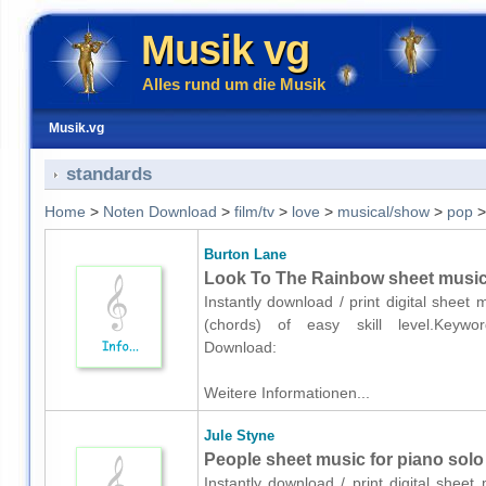
Musik vg
Alles rund um die Musik
Musik.vg
standards
Home
>
Noten Download
>
film/tv
>
love
>
musical/show
>
pop
Burton Lane
Look To The Rainbow sheet music 
Instantly download / print digital sheet
(chords) of easy skill level.Keywords
Download:
Weitere Informationen...
Jule Styne
People sheet music for piano solo
Instantly download / print digital shee