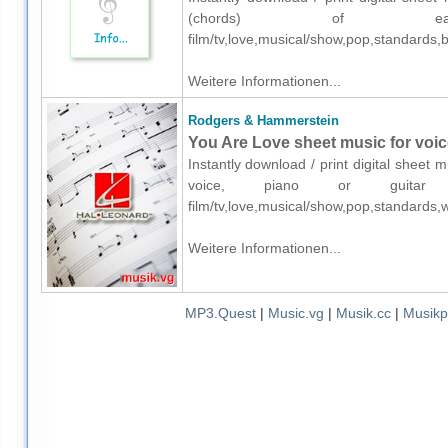
(chords) of easy 
film/tv,love,musical/show,pop,standard
Weitere Informationen...
Rodgers & Hammerstein
You Are Love sheet music for voice
Instantly download / print digital shee
voice, piano or guitar o
film/tv,love,musical/show,pop,standard
Weitere Informationen...
MP3.Quest
|
Music.vg
|
Musik.cc
|
Musikp