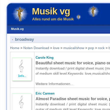
Musik vg
Alles rund um die Musik
Musik.vg
broadway
Home
>
Noten Download
>
love
>
musical/show
>
pop
>
rock
>
Carole King
Beautiful sheet music for voice, piano or
Instantly download / print digital sheet music (m
of medium skill level.Keywords: love,musical/
Weitere Informationen...
Eric Carmen
Almost Paradise sheet music for voice, 
Instantly download / print digital sheet music
guitar of medium skill level.Keywords: love,m