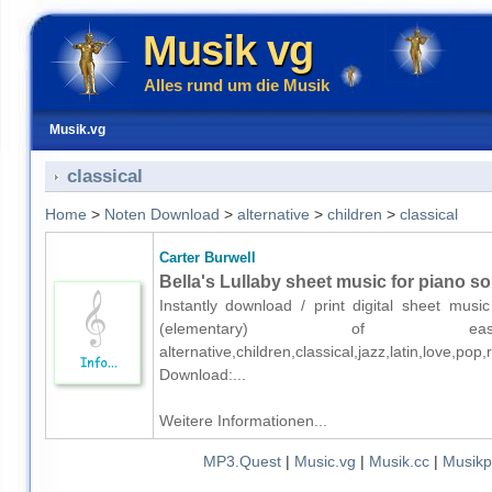
Musik vg
Alles rund um die Musik
Musik.vg
classical
Home
>
Noten Download
>
alternative
>
children
>
classical
Carter Burwell
Bella's Lullaby sheet music for piano so
Instantly download / print digital sheet musi
(elementary) of easy
alternative,children,classical,jazz,latin,love,
Download:...
Weitere Informationen...
MP3.Quest
|
Music.vg
|
Musik.cc
|
Musikp