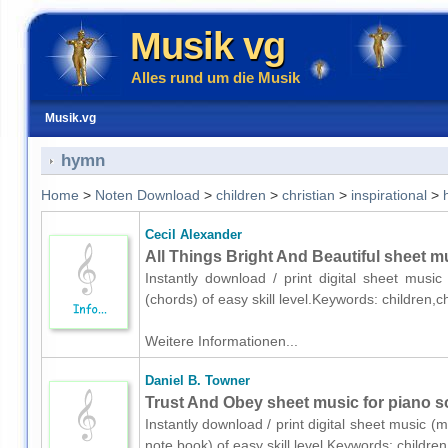
Musik vg
Alles rund um die Musik
Musik.vg
hymn
Home
>
Noten Download
>
children
>
christian
>
inspirational
>
Cecil Alexander
All Things Bright And Beautiful sheet mu
Instantly download / print digital sheet musi
(chords) of easy skill level.Keywords: children,
Weitere Informationen...
Daniel B. Towner
Trust And Obey sheet music for piano so
Instantly download / print digital sheet music (
note book) of easy skill level.Keywords: childre