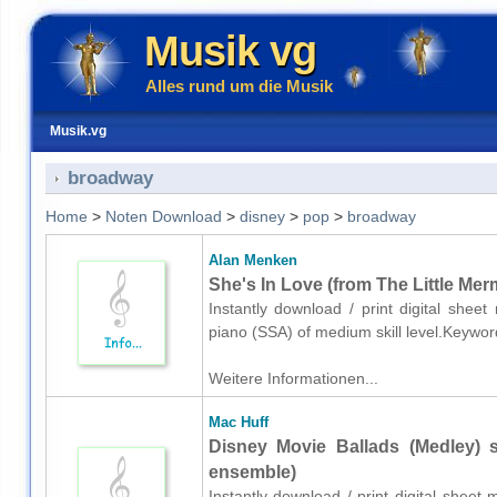
Musik vg
Alles rund um die Musik
Musik.vg
broadway
Home
>
Noten Download
>
disney
>
pop
>
broadway
Alan Menken
She's In Love (from The Little Mer
Instantly download / print digital shee
piano (SSA) of medium skill level.Keywo
Weitere Informationen...
Mac Huff
Disney Movie Ballads (Medley) 
ensemble)
Instantly download / print digital sheet