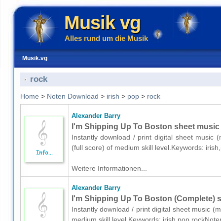
Musik vg
Alles rund um die Musik
Musik.vg
rock
Home
>
Noten Download
>
irish
>
pop
>
rock
Alexander Barry
I'm Shipping Up To Boston sheet music f
Instantly download / print digital sheet music
(full score) of medium skill level.Keywords: iri
Weitere Informationen...
Alexander Barry
I'm Shipping Up To Boston (Complete) s
Instantly download / print digital sheet music (
medium skill level.Keywords: irish,pop,rockNote