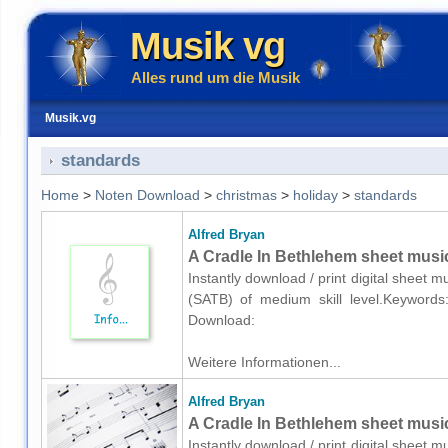
Musik vg
Alles rund um die Musik
Musik.vg
standards
Home
>
Noten Download
>
christmas
>
holiday
>
standards
Alfred Bryan
A Cradle In Bethlehem sheet music
Instantly download / print digital sheet m
(SATB) of medium skill level.Keywords:
Download:
Weitere Informationen...
Alfred Bryan
A Cradle In Bethlehem sheet music
Instantly download / print digital sheet m