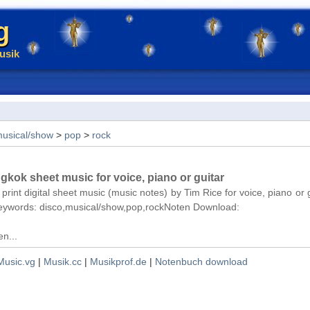
g
usik
usical/show
>
pop
>
rock
gkok sheet music for voice, piano or guitar
 print digital sheet music (music notes) by Tim Rice for voice, piano or g
Keywords: disco,musical/show,pop,rockNoten Download:
n...
Music.vg
|
Musik.cc
|
Musikprof.de
|
Notenbuch download