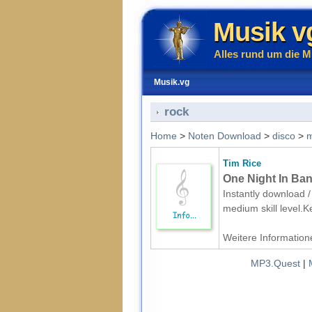
Musik v
Alles rund um die M
Musik.vg
rock
Home
>
Noten Download
>
disco
>
m
Tim Rice
One Night In Ban
Instantly download /
medium skill level.
Weitere Informatione
MP3.Quest
|