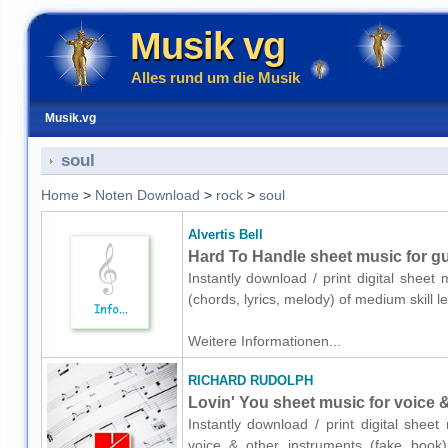
Musik vg
Alles rund um die Musik
Musik.vg
soul
Home
>
Noten Download
>
rock
>
soul
Alvertis Bell
Hard To Handle sheet music for gui
Instantly download / print digital sheet 
(chords, lyrics, melody) of medium skill
Weitere Informationen...
RICHARD RUDOLPH
Lovin' You sheet music for voice 
Instantly download / print digital sh
voice & other instruments (fake book)