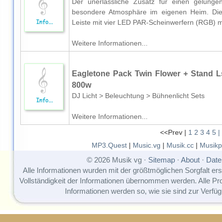
Der unerlässliche Zusatz für einen gelung
besondere Atmosphäre im eigenen Heim. Dies
Leiste mit vier LED PAR-Scheinwerfern (RGB) m
Weitere Informationen...
Eagletone Pack Twin Flower + Stand L
800w
DJ Licht > Beleuchtung > Bühnenlicht Sets
Weitere Informationen...
<<Prev |
1
2
3
4
5
|
MP3.Quest
|
Music.vg
|
Musik.cc
|
Musikp
© 2026 Musik vg ·
Sitemap
·
About
·
Date
Alle Informationen wurden mit der größtmöglichen Sorgfalt erst
Vollständigkeit der Informationen übernommen werden. Alle P
Informationen werden so, wie sie sind zur Verfüg