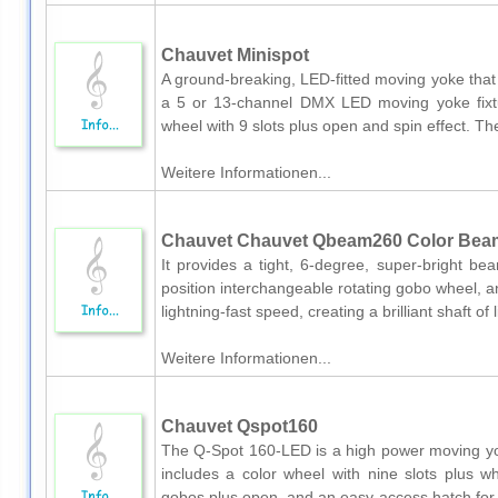
Chauvet Minispot
A ground-breaking, LED-fitted moving yoke that 
a 5 or 13-channel DMX LED moving yoke fixtu
wheel with 9 slots plus open and spin effect. T
Weitere Informationen...
Chauvet Chauvet Qbeam260 Color Beam
It provides a tight, 6-degree, super-bright be
position interchangeable rotating gobo wheel, an
lightning-fast speed, creating a brilliant shaft of li
Weitere Informationen...
Chauvet Qspot160
The Q-Spot 160-LED is a high power moving yok
includes a color wheel with nine slots plus wh
gobos plus open, and an easy-access hatch for t