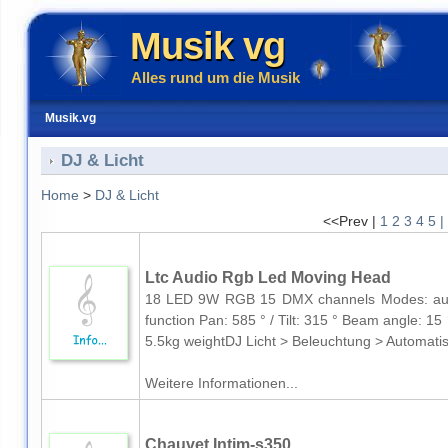
Musik vg
Alles rund um die Musik
Musik.vg
DJ & Licht
Home
>
DJ & Licht
<<Prev |
1
2
3
4
5
|
Ltc Audio Rgb Led Moving Head
18 LED 9W RGB 15 DMX channels Modes: auto
function Pan: 585 ° / Tilt: 315 ° Beam angle: 
5.5kg weightDJ Licht > Beleuchtung > Automati
Weitere Informationen...
Chauvet Intim-s350