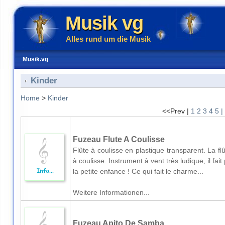
Musik vg
Alles rund um die Musik
Musik.vg
Kinder
Home
>
Kinder
<<Prev |
1
2
3
4
5
|
Fuzeau Flute A Coulisse
Flûte à coulisse en plastique transparent. La fl
à coulisse. Instrument à vent très ludique, il fa
la petite enfance ! Ce qui fait le charme...
Weitere Informationen...
Fuzeau Apito De Samba