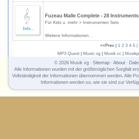
Fuzeau Malle Complete - 28 Instruments
Für Kids u. mehr > Instrumenten Sets
Weitere Informationen...
<<Prev |
1
2
3
4
5
|
MP3.Quest
|
Music.vg
|
Musik.cc
|
Musikp
© 2026 Musik vg ·
Sitemap
·
About
·
Date
Alle Informationen wurden mit der größtmöglichen Sorgfalt erst
Vollständigkeit der Informationen übernommen werden. Alle P
Informationen werden so, wie sie sind zur Verfüg