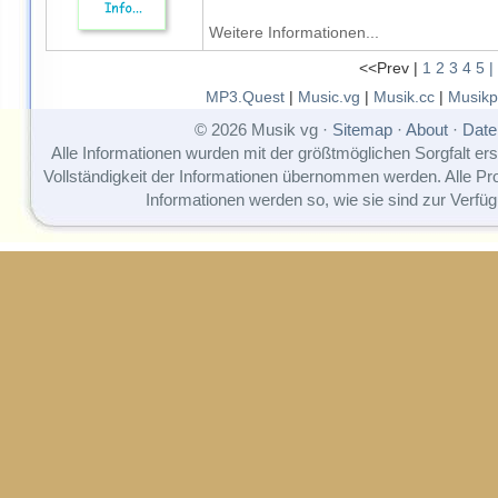
Weitere Informationen...
<<Prev |
1
2
3
4
5
|
MP3.Quest
|
Music.vg
|
Musik.cc
|
Musikp
© 2026 Musik vg ·
Sitemap
·
About
·
Date
Alle Informationen wurden mit der größtmöglichen Sorgfalt erst
Vollständigkeit der Informationen übernommen werden. Alle P
Informationen werden so, wie sie sind zur Verfüg