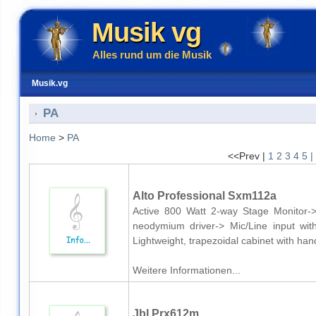
Musik vg
Alles rund um die Musik
Musik.vg
PA
Home
>
PA
<<Prev |
1
2
3
4
5
|
Alto Professional Sxm112a
Active 800 Watt 2-way Stage Monitor-
neodymium driver-> Mic/Line input wit
Lightweight, trapezoidal cabinet with han
Weitere Informationen...
Jbl Prx612m