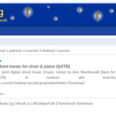
g
usik
onal
>
patriotic
>
concert
>
festival
>
sacred
s
eet music for choir & piano (SATB)
/ print digital sheet music (music notes) by Ann MacDonald Diers for
TB) of medium skill level.Keywo
tic,concert,festival,sacred,graduationNoten Download:
n...
Music.vg
|
Musik.cc
|
Musikprof.de
|
Notenbuch download