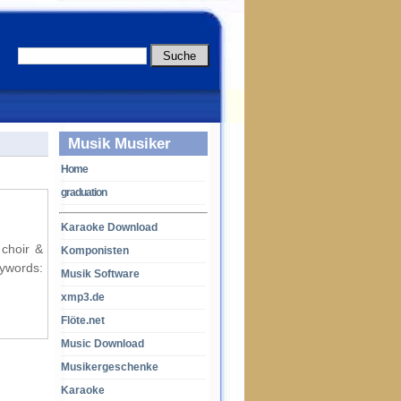
Musik Musiker
Home
graduation
Karaoke Download
 choir &
Komponisten
rds:
Musik Software
xmp3.de
Flöte.net
Music Download
Musikergeschenke
Karaoke