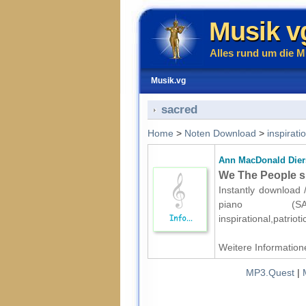
Musik v
Alles rund um die M
Musik.vg
sacred
Home
>
Noten Download
>
inspirati
Ann MacDonald Dier
We The People sh
Instantly download 
piano (SA
inspirational,patrio
Weitere Informatione
MP3.Quest
|