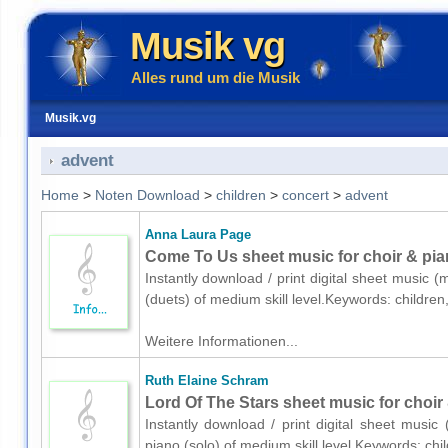
Musik vg
Alles rund um die Musik
Musik.vg
advent
Home
>
Noten Download
>
children
>
concert
>
advent
Anna Laura Page
Come To Us sheet music for choir & pia
Instantly download / print digital sheet music 
(duets) of medium skill level.Keywords: childr
Weitere Informationen...
Ruth Elaine Schram
Lord Of The Stars sheet music for choir 
Instantly download / print digital sheet musi
piano (solo) of medium skill level.Keywords: c