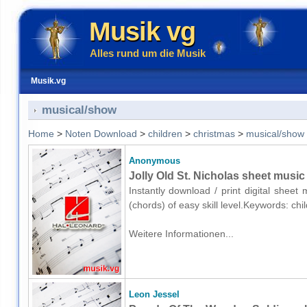
Musik vg
Alles rund um die Musik
Musik.vg
musical/show
Home
>
Noten Download
>
children
>
christmas
>
musical/show
Anonymous
Jolly Old St. Nicholas sheet music
Instantly download / print digital shee
(chords) of easy skill level.Keywords: c
Weitere Informationen...
Leon Jessel