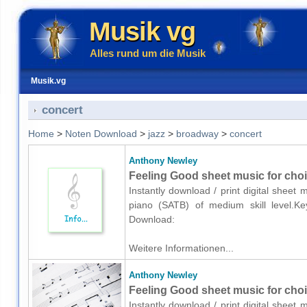
Musik vg
Alles rund um die Musik
Musik.vg
concert
Home
>
Noten Download
>
jazz
>
broadway
>
concert
Anthony Newley
Feeling Good sheet music for cho
Instantly download / print digital sheet
piano (SATB) of medium skill level.Key
Download:
Weitere Informationen...
Anthony Newley
Feeling Good sheet music for choi
Instantly download / print digital sheet