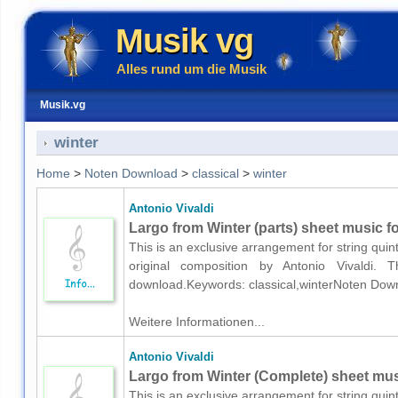
Musik vg
Alles rund um die Musik
Musik.vg
winter
Home
>
Noten Download
>
classical
>
winter
Antonio Vivaldi
Largo from Winter (parts) sheet music for
This is an exclusive arrangement for string quint
original composition by Antonio Vivaldi. T
download.Keywords: classical,winterNoten Down
Weitere Informationen...
Antonio Vivaldi
Largo from Winter (Complete) sheet music
This is an exclusive arrangement for string quint