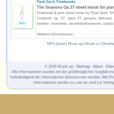
Pyotr Ilyich Tchaikovsky
The Seasons Op.37 sheet music for pia
Download & print sheet music by Pyotr Ilyich Tch
Contents: op. 37, opus 37, january, february, 
october, november, decemberKeywords: classica
Weitere Informationen...
MP3.Quest
|
Music.vg
|
Musik.cc
|
Musikp
© 2026 Musik vg ·
Sitemap
·
About
·
Date
Alle Informationen wurden mit der größtmöglichen Sorgfalt erst
Vollständigkeit der Informationen übernommen werden. Alle P
Informationen werden so, wie sie sind zur Verfüg