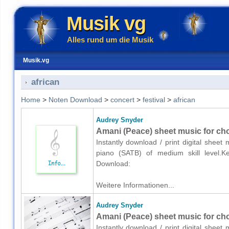
Musik vg
Alles rund um die Musik
Musik.vg
african
Home
>
Noten Download
>
concert
>
festival
>
african
Audrey Snyder
Amani (Peace) sheet music for ch
Instantly download / print digital shee
piano (SATB) of medium skill level.Keyw
Download:
Weitere Informationen...
Audrey Snyder
Amani (Peace) sheet music for ch
Instantly download / print digital shee