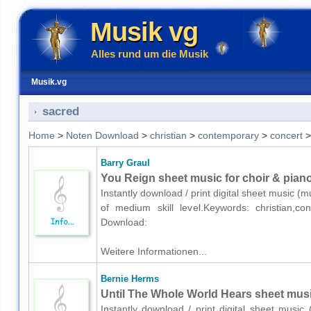
Musik vg
Alles rund um die Musik
Musik.vg
sacred
Home
>
Noten Download
>
christian
>
contemporary
>
concert
Barry Graul
You Reign sheet music for choir & pian
Instantly download / print digital sheet music (
of medium skill level.Keywords: christian,co
Download:
Weitere Informationen...
Bernie Herms
Until The Whole World Hears sheet musi
Instantly download / print digital sheet musi