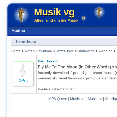
Musik vg
Alles rund um die Musik
Musik.vg
broadway
Home
>
Noten Download
>
jazz
>
love
>
standards
>
wedding
>
Bart Howard
Fly Me To The Moon (In Other Words) sh
Instantly download / print digital sheet music
medium skill level.Keywords: jazz,love,standa
Weitere Informationen...
MP3.Quest
|
Music.vg
|
Musik.cc
|
Musikp