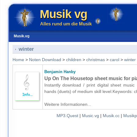
Musik vg
Alles rund um die Musik
Musik.vg
winter
Home
>
Noten Download
>
children
>
christmas
>
carol
>
winter
Benjamin Hanby
Up On The Housetop sheet music for pi
Instantly download / print digital sheet musi
hands (duets) of medium skill level.Keywords: c
Weitere Informationen...
MP3.Quest
|
Music.vg
|
Musik.cc
|
Musikp