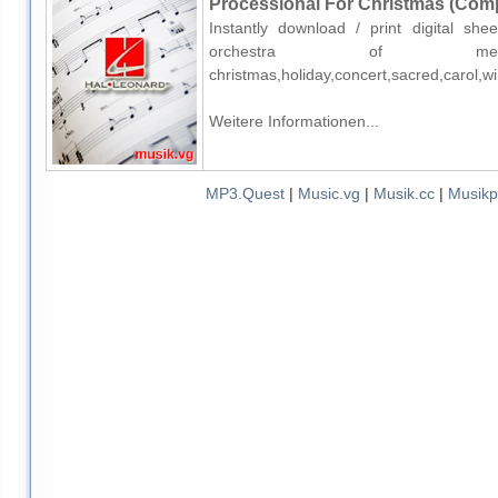
Processional For Christmas (Compl
Instantly download / print digital sh
orchestra of mediu
christmas,holiday,concert,sacred,carol,
Weitere Informationen...
MP3.Quest
|
Music.vg
|
Musik.cc
|
Musikp