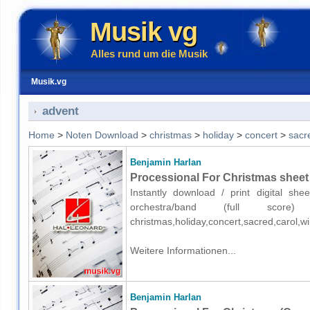
Musik vg
Alles rund um die Musik
Musik.vg
advent
Home
>
Noten Download
>
christmas
>
holiday
>
concert
>
sacr
Benjamin Harlan
Processional For Christmas sheet 
Instantly download / print digital sh
orchestra/band (full score
christmas,holiday,concert,sacred,carol,
Weitere Informationen...
Benjamin Harlan