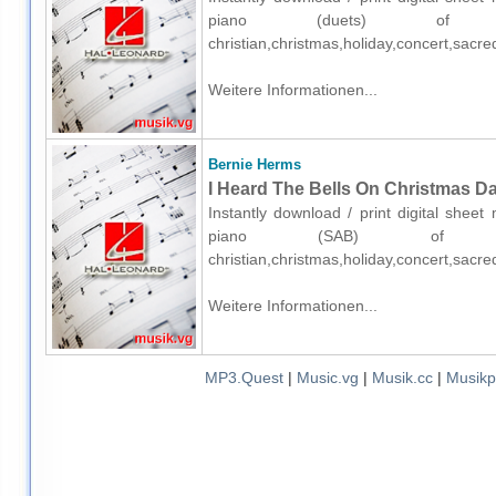
piano (duets) of med
christian,christmas,holiday,concert,sacr
Weitere Informationen...
Bernie Herms
I Heard The Bells On Christmas Da
Instantly download / print digital shee
piano (SAB) of medi
christian,christmas,holiday,concert,sacr
Weitere Informationen...
MP3.Quest
|
Music.vg
|
Musik.cc
|
Musikp