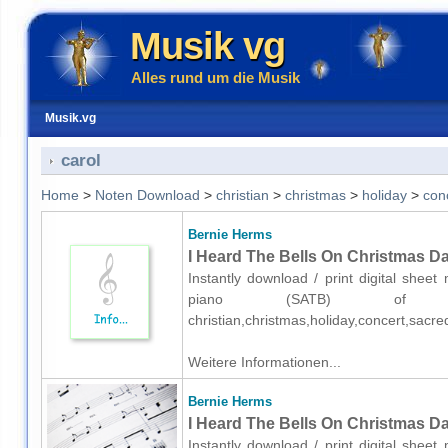
Musik vg
Alles rund um die Musik
Musik.vg
carol
Home
>
Noten Download
>
christian
>
christmas
>
holiday
>
con
Bernie Herms
I Heard The Bells On Christmas Da
Instantly download / print digital shee
piano (SATB) of med
christian,christmas,holiday,concert,sacr
Weitere Informationen...
Bernie Herms
I Heard The Bells On Christmas Da
Instantly download / print digital shee