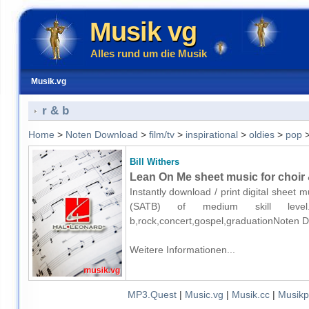
Musik vg
Alles rund um die Musik
Musik.vg
r & b
Home
>
Noten Download
>
film/tv
>
inspirational
>
oldies
>
pop
Bill Withers
Lean On Me sheet music for choir
Instantly download / print digital sheet m
(SATB) of medium skill level.Keyw
b,rock,concert,gospel,graduationNoten 
Weitere Informationen...
MP3.Quest
|
Music.vg
|
Musik.cc
|
Musikp