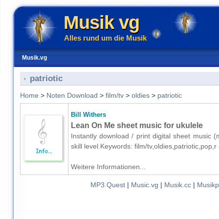
Musik vg
Alles rund um die Musik
Musik.vg
patriotic
Home
>
Noten Download
>
film/tv
>
oldies
>
patriotic
Bill Withers
Lean On Me sheet music for ukulele
Instantly download / print digital sheet music 
skill level.Keywords: film/tv,oldies,patriotic,po
Weitere Informationen...
MP3.Quest
|
Music.vg
|
Musik.cc
|
Musikp