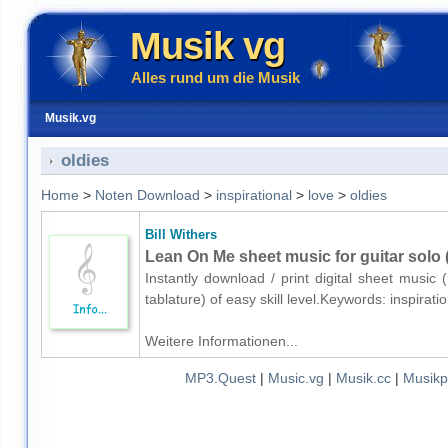
Musik vg
Alles rund um die Musik
Musik.vg
oldies
Home
>
Noten Download
>
inspirational
>
love
>
oldies
Bill Withers
Lean On Me sheet music for guitar solo (
Instantly download / print digital sheet music 
tablature) of easy skill level.Keywords: inspira
Weitere Informationen...
MP3.Quest
|
Music.vg
|
Musik.cc
|
Musikp