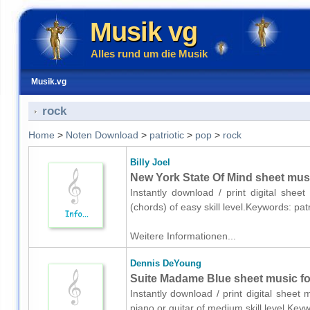
Musik vg
Alles rund um die Musik
Musik.vg
rock
Home
>
Noten Download
>
patriotic
>
pop
>
rock
Billy Joel
New York State Of Mind sheet musi
Instantly download / print digital shee
(chords) of easy skill level.Keywords: pa
Weitere Informationen...
Dennis DeYoung
Suite Madame Blue sheet music for
Instantly download / print digital shee
piano or guitar of medium skill level.Ke