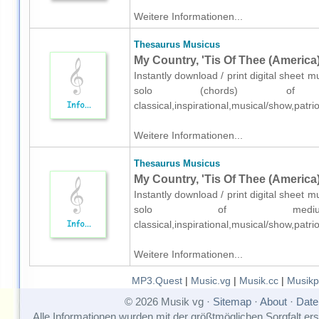
Weitere Informationen...
Thesaurus Musicus
My Country, 'Tis Of Thee (America)
Instantly download / print digital sheet
solo (chords) of ea
classical,inspirational,musical/show,pat
Weitere Informationen...
Thesaurus Musicus
My Country, 'Tis Of Thee (America)
Instantly download / print digital sheet
solo of medium s
classical,inspirational,musical/show,pat
Weitere Informationen...
MP3.Quest
|
Music.vg
|
Musik.cc
|
Musikp
© 2026 Musik vg ·
Sitemap
·
About
·
Date
Alle Informationen wurden mit der größtmöglichen Sorgfalt erst