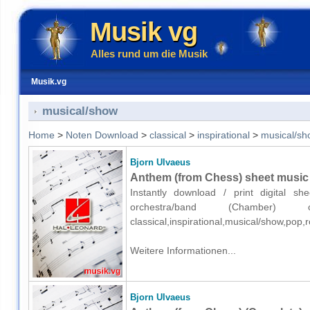
Musik vg
Alles rund um die Musik
Musik.vg
musical/show
Home
>
Noten Download
>
classical
>
inspirational
>
musical/sh
Bjorn Ulvaeus
Anthem (from Chess) sheet music 
Instantly download / print digital s
orchestra/band (Chamber) 
classical,inspirational,musical/show,po
Weitere Informationen...
Bjorn Ulvaeus