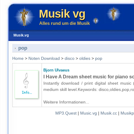
Musik vg
Alles rund um die Musik
Musik.vg
pop
Home
>
Noten Download
>
disco
>
oldies
>
pop
Bjorn Ulvaeus
I Have A Dream sheet music for piano s
Instantly download / print digital sheet music
medium skill level.Keywords: disco,oldies,pop,
Weitere Informationen...
MP3.Quest
|
Music.vg
|
Musik.cc
|
Musikp